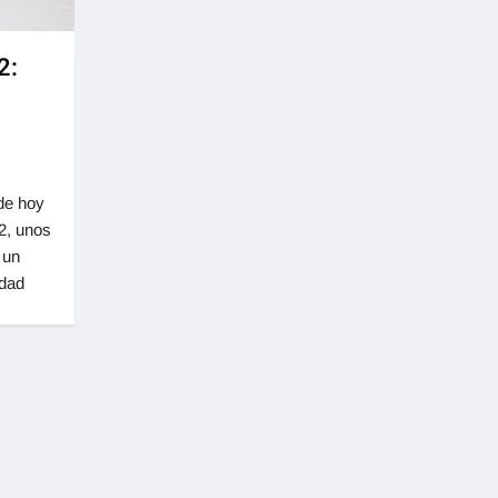
2:
de hoy
2, unos
 un
idad