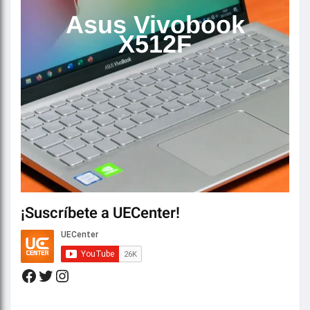
Asus Vivobook
X512F
¡Suscríbete a UECenter!