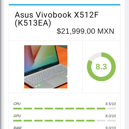
Asus Vivobook X512F
(K513EA)
$21,999.00 MXN
8.3
CPU
8.5/10
GPU
8.0/10
RAM
9.0/10