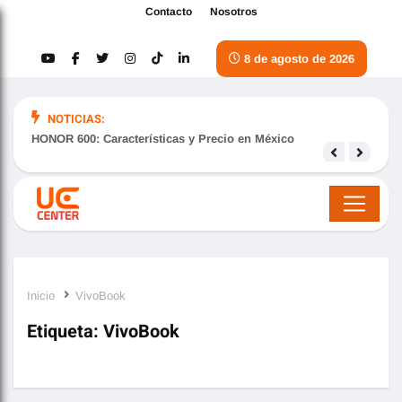
Contacto
Nosotros
8 de agosto de 2026
NOTICIAS:
HONOR 600: Características y Precio en México
Samsu
nove
Inicio
VivoBook
Etiqueta:
VivoBook