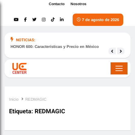
Contacto
Nosotros
7 de agosto de 2026
NOTICIAS:
HONOR 600: Características y Precio en México
Samsu
nove
Inicio
REDMAGIC
Etiqueta:
REDMAGIC