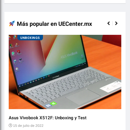
Más popular en UECenter.mx
UNBOXINGS
Asus Vivobook X512F: Unboxing y Test
Audí
15 de julio de 2022
2 