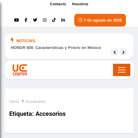
Contacto
Nosotros
7 de agosto de 2026
NOTICIAS:
HONOR 600: Características y Precio en México
Samsu
nove
Inicio
Accesorios
Etiqueta:
Accesorios