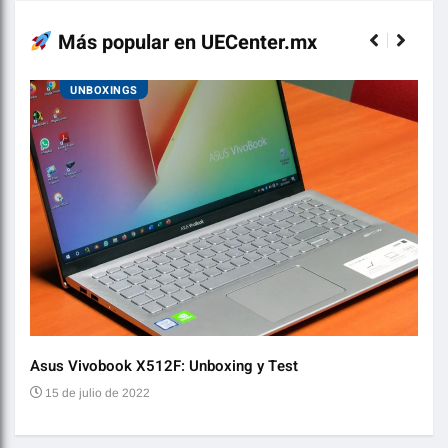
Más popular en UECenter.mx
UNBOXINGS
Asus Vivobook X512F: Unboxing y Test
Audí
15 de julio de 2022
2 