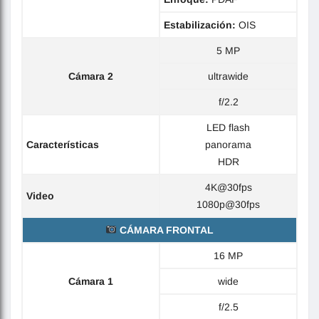
Estabilización:
OIS
5 MP
Cámara 2
ultrawide
f/2.2
LED flash
Características
panorama
HDR
4K@30fps
Video
1080p@30fps
CÁMARA FRONTAL
16 MP
Cámara 1
wide
f/2.5