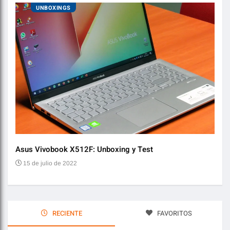
UNBOXINGS
Asus Vivobook X512F: Unboxing y Test
Audí
15 de julio de 2022
2 
RECIENTE
FAVORITOS