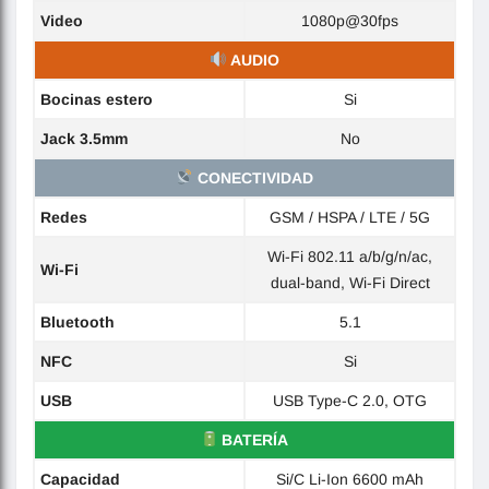
Video
1080p@30fps
AUDIO
Bocinas estero
Si
Jack 3.5mm
No
CONECTIVIDAD
Redes
GSM / HSPA / LTE / 5G
Wi-Fi 802.11 a/b/g/n/ac,
Wi-Fi
dual-band, Wi-Fi Direct
Bluetooth
5.1
NFC
Si
USB
USB Type-C 2.0, OTG
BATERÍA
Capacidad
Si/C Li-Ion 6600 mAh