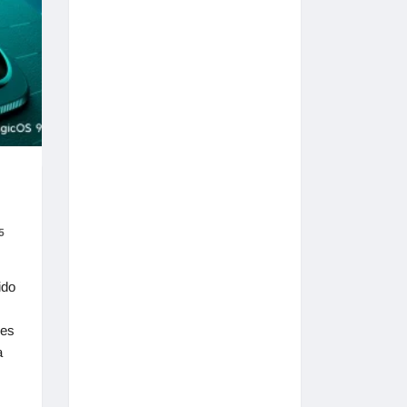
5
ido
nes
a