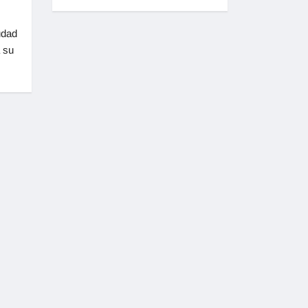
udad
 su