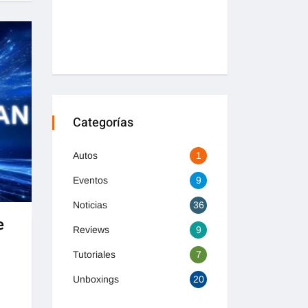
Categorías
Autos
1
Eventos
9
Noticias
36
e
Reviews
9
Tutoriales
7
Unboxings
20