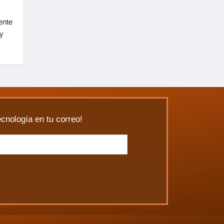
ente
y
ecnología en tu correo!