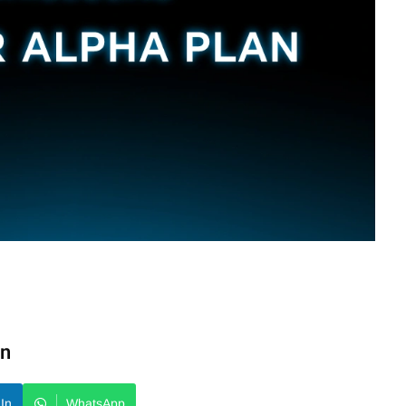
ón
In
WhatsApp