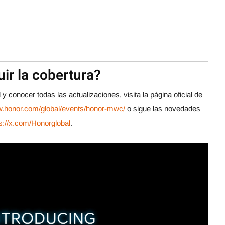
ir la cobertura?
 y conocer todas las actualizaciones, visita la página oficial de
w.honor.com/global/events/honor-mwc/
o sigue las novedades
s://x.com/Honorglobal
.